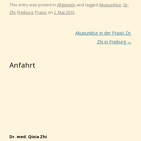
This entry was posted in
Allgemein
and tagged
Akupunktur
,
Dr.
Zhi
,
Freiburg
,
Praxis
on
2. Mai 2015
.
Post navigation
Akupunktur in der Praxis Dr.
Zhi in Freiburg
→
Anfahrt
Dr. med. Qixia Zhi